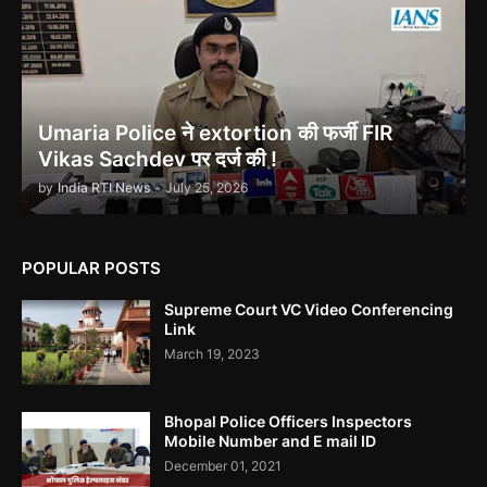
Corruption Complaint Against Bombay High Court Judges at
Delhi ACB
Umaria Police ने extortion की फर्जी FIR
Vikas Sachdev पर दर्ज की !
Ethanol scam सामने आया , नेताओं का काला सच!
by
India RTI News
-
July 25, 2026
POPULAR POSTS
Supreme Court VC Video Conferencing
Indira Gandhi को भुट्टो ने पराजित किया 1971 war में!
Link
March 19, 2023
Bhopal Police Officers Inspectors
Mobile Number and E mail ID
उमरिया कलेक्टर ने बिना जांच किए ही शिकायत बंद कर दी। Umaria Collector
December 01, 2021
Rakhi Sahay Illegally Closed Complaint Without Enquiry