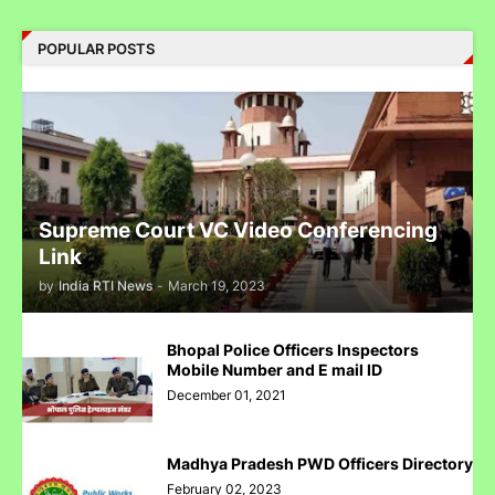
POPULAR POSTS
Complaint Against Whatsapp Can Be Done At Grievance
Appellate Committee Govt Of India
Supreme Court VC Video Conferencing
Reliance IPO Scam :JMFC Court Mumbai Directed to
Approach SEBI Judge for FIR Under IPC
Link
by
India RTI News
-
March 19, 2023
Bhopal Police Officers Inspectors
Mobile Number and E mail ID
Judge से पंगा लेने पर जेल जा सकते हो अब सिर्फ contempt नहीं होगा.......
December 01, 2021
Madhya Pradesh PWD Officers Directory
February 02, 2023