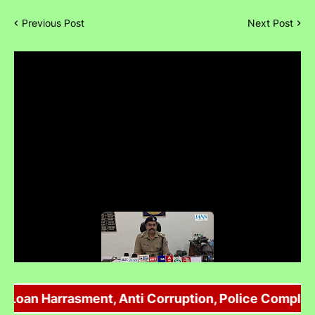
Previous Post
Next Post
Umaria Police ने extortion की फर्जी FIR Vikas Sachdev पर दर्ज की !
oan Harrasment, Anti Corruption, Police Complaint, 