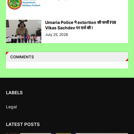
पुलिस inspector की चोरी करने पर पिटाई
Umaria Police ने extortion की फर्जी FIR
Vikas Sachdev पर दर्ज की !
July 25, 2026
Case Filed Against IPO Scam Of Clean Max Enviro Energy
Solution Limited At Mumbai SEBI Court
COMMENTS
LABELS
Case Filed Against SBI Fund Management IPO Fraud For
SEBI Investigation
Legal
LATEST POSTS