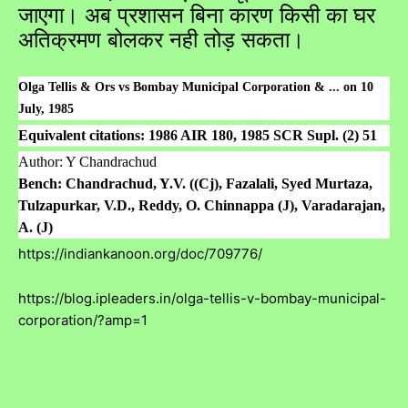
जाएगा। अब प्रशासन बिना कारण किसी का घर
अतिक्रमण बोलकर नही तोड़ सकता।
Olga Tellis & Ors vs Bombay Municipal Corporation & ... on 10
July, 1985
Equivalent citations: 1986 AIR 180, 1985 SCR Supl. (2) 51
Author: Y Chandrachud
Bench: Chandrachud, Y.V. ((Cj), Fazalali, Syed Murtaza,
Tulzapurkar, V.D., Reddy, O. Chinnappa (J), Varadarajan,
A. (J)
https://indiankanoon.org/doc/709776/
https://blog.ipleaders.in/olga-tellis-v-bombay-municipal-
corporation/?amp=1