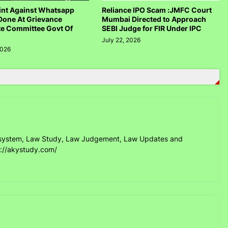
nt Against Whatsapp
Reliance IPO Scam :JMFC Court
Done At Grievance
Mumbai Directed to Approach
te Committee Govt Of
SEBI Judge for FIR Under IPC
July 22, 2026
2026
ice system, Law Study, Law Judgement, Law Updates and
s://akystudy.com/