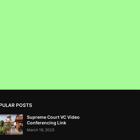
Clean Max Enviro Energy Solutions Ltd IPO
Not Got SEBI NOC - RTI....IPO SCAM
How To Take Refund From Car Purchase
दूध पीयो और मांस की कीमत कम रखो, Milk Encourage
Meat Industry
PULAR POSTS
Supreme Court VC Video
Conferencing Link
March 19, 2023