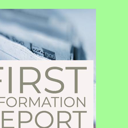
e Helpline For Financial loss, Mutual Fund, Share L